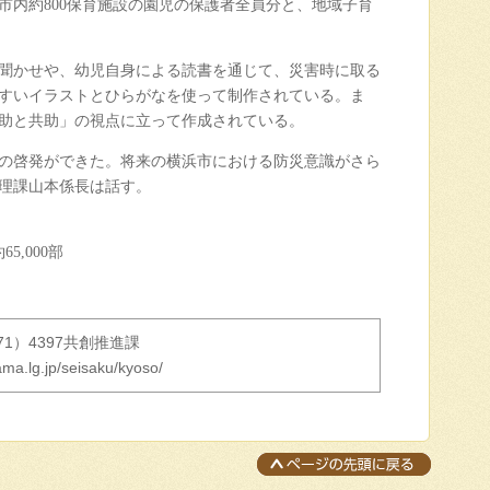
市内約800保育施設の園児の保護者全員分と、地域子育
聞かせや、幼児自身による読書を通じて、災害時に取る
すいイラストとひらがなを使って制作されている。ま
助と共助」の視点に立って作成されている。
の啓発ができた。将来の横浜市における防災意識がさら
理課山本係長は話す。
,000部
671）4397共創推進課
ma.lg.jp/seisaku/kyoso/