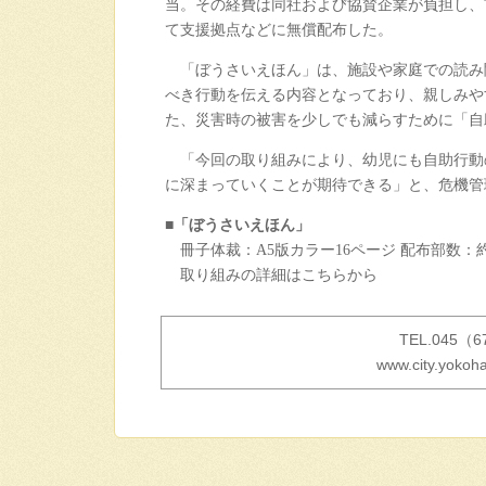
当。その経費は同社および協賛企業が負担し、
て支援拠点などに無償配布した。
「ぼうさいえほん」は、施設や家庭での読み
べき行動を伝える内容となっており、親しみや
た、災害時の被害を少しでも減らすために「自
「今回の取り組みにより、幼児にも自助行動
に深まっていくことが期待できる」と、危機管
■「ぼうさいえほん」
冊子体裁：A5版カラー16ページ 配布部数：約65
取り組みの詳細は
こちらから
TEL.045（
www.city.yokoha