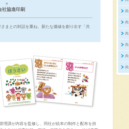
×
会社協進印刷
共
共
皆さまとの対話を重ね、新たな価値を創り出す「共
共
共
共
共
管理課が内容を監修し、同社が絵本の制作と配布を担